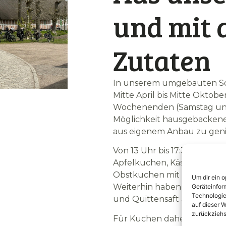
afe
und mit 
Zutaten
In unserem umgebauten Sch
Mitte April bis Mitte Oktobe
Wochenenden (Samstag und S
Möglichkeit hausgebacken
aus eigenem Anbau zu gen
Von 13 Uhr bis 17:30 Uhr v
Apfelkuchen, Käsekuchen,
Obstkuchen mit Saisonale
Um dir ein 
Weiterhin haben wir heiße u
Geräteinfor
Technologie
und Quittensaft aus eigen
auf dieser W
zurückziehs
Für Kuchen daheim empfeh