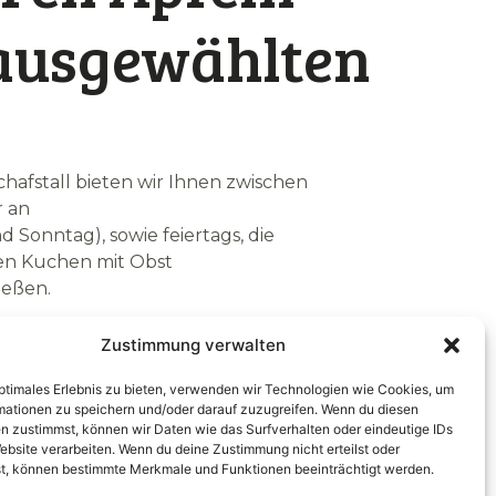
ausgewählten
afstall bieten wir Ihnen zwischen
r an
onntag), sowie feiertags, die
en Kuchen mit Obst
ießen.
erwöhnen wir Sie mit gedecktem
Zustimmung verwalten
 Butterkuchen,
m Obst und veganen Obstkuchen.
optimales Erlebnis zu bieten, verwenden wir Technologien wie Cookies, um
nd kalte Getränke, wie z. B. Apfel-
mationen zu speichern und/oder darauf zuzugreifen. Wenn du diesen
n zustimmst, können wir Daten wie das Surfverhalten oder eindeutige IDs
em Anbau im Angebot.
ebsite verarbeiten. Wenn du deine Zustimmung nicht erteilst oder
t, können bestimmte Merkmale und Funktionen beeinträchtigt werden.
len wir eigene Verpackungen von